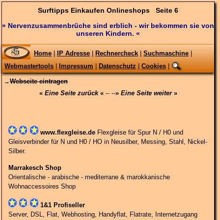
Surftipps Einkaufen Onlineshops Seite 6
» Nervenzusammenbrüche sind erblich - wir bekommen sie von
unseren Kindern. «
Home
|
IP Adresse
|
Rechnercheck
|
Suchmaschine
|
Webmastertools
|
Impressum
|
Datenschutz
|
Cookies
|
→
Webseite eintragen
«
Eine Seite zurück
«
-- --
»
Eine Seite weiter
»
www.flexgleise.de
Flexgleise für Spur N / H0 und
Gleisverbinder für N und H0 / HO in Neusilber, Messing, Stahl, Nickel-
Silber.
Marrakesch Shop
Orientalische - arabische - mediterrane & marokkanische
Wohnaccessoires Shop
1&1 Profiseller
Server, DSL, Flat, Webhosting, Handyflat, Flatrate, Internetzugang