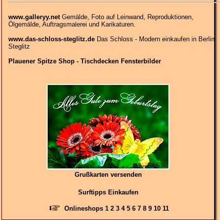
www.galleryy.net
Gemälde, Foto auf Leinwand, Reproduktionen,
Ölgemälde, Auftragsmalerei und Karikaturen.
www.das-schloss-steglitz.de
Das Schloss - Modern einkaufen in Berlin
Steglitz
Plauener Spitze Shop - Tischdecken Fensterbilder
Grußkarten versenden
Surftipps Einkaufen
Onlineshops 1
2
3
4
5
6
7
8
9
10
11